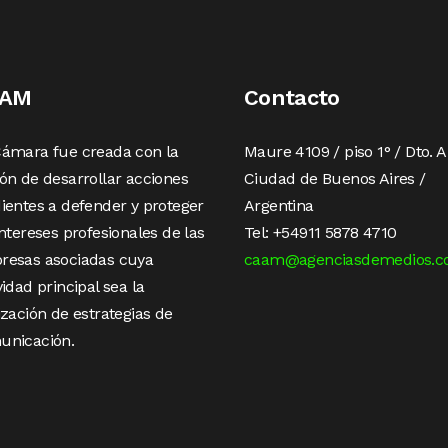
AAM
Contacto
Cámara fue creada con la
Maure 4109 / piso 1° / Dto. A
ón de desarrollar acciones
Ciudad de Buenos Aires /
ientes a defender y proteger
Argentina
intereses profesionales de las
Tel: +54911 5878 4710
resas asociadas cuya
caam@agenciasdemedios.c
vidad principal sea la
ización de estrategias de
unicación.