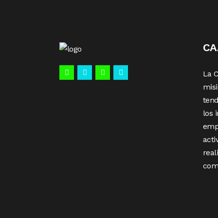
C
La 
misi
tend
los 
emp
acti
real
com