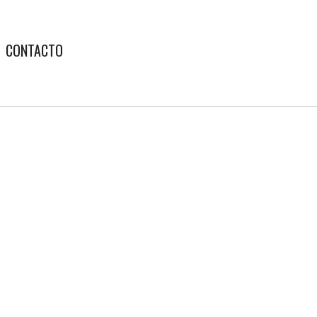
CONTACTO
ª edición del Curso Linking-Point
de la CAAM