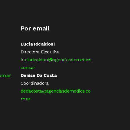
Por email
Lucía Ricaldoni
Directora Ejecutiva
luciaricaldoni@agenciasdemedios.
com.ar
om.ar
Denise Da Costa
Coordinadora
dedacosta@agenciasdemedios.co
m.ar