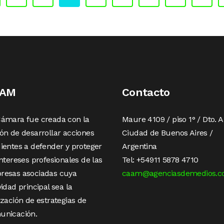
AAM
Contacto
Cámara fue creada con la
Maure 4109 / piso 1° / Dto. A
ón de desarrollar acciones
Ciudad de Buenos Aires /
ientes a defender y proteger
Argentina
intereses profesionales de las
Tel: +54911 5878 4710
resas asociadas cuya
caam@agenciasdemedios.c
vidad principal sea la
ización de estrategias de
unicación.