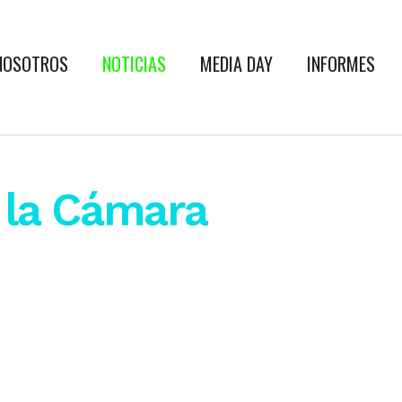
NOSOTROS
NOTICIAS
MEDIA DAY
INFORMES
 la Cámara
17
02
Fin de año en CAAM – 2021
Jornad
Dic
Dic
s
La Comisión Directiva se reunió para
La Comisión