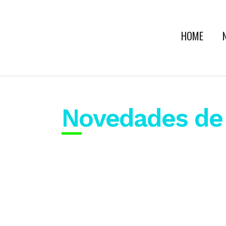
HOME
Novedades de
23
La CAAM renovó sus autoridades
May
La Cámara Argentina de Agencias de Medio