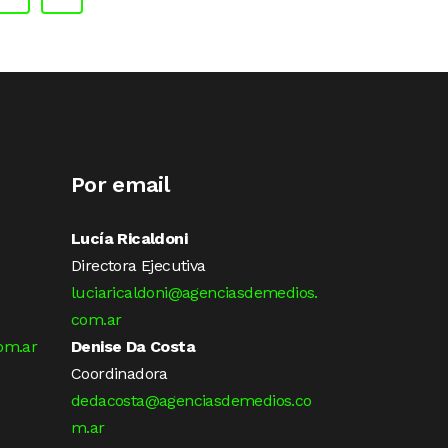
Por email
Lucía Ricaldoni
Directora Ejecutiva
luciaricaldoni@agenciasdemedios.
com.ar
om.ar
Denise Da Costa
Coordinadora
dedacosta@agenciasdemedios.co
m.ar