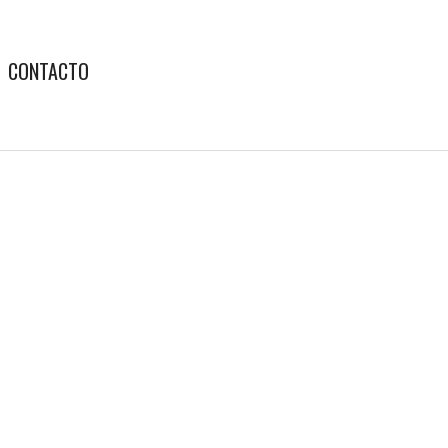
CONTACTO
a Estratégica CAAM – 2021
 Directiva se reunió para hacer el