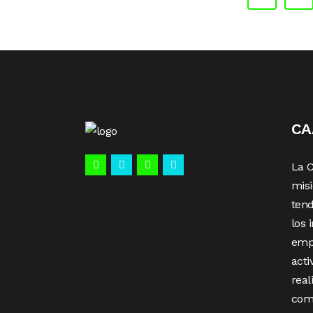
C
La 
misi
tend
los 
emp
acti
real
com