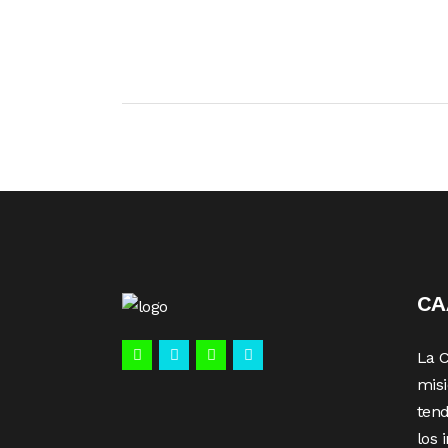
C
La 
misi
tend
los 