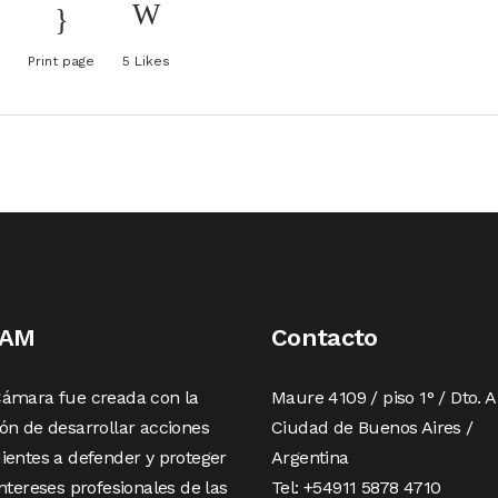
Print page
5
Likes
AAM
Contacto
Cámara fue creada con la
Maure 4109 / piso 1° / Dto. A
ón de desarrollar acciones
Ciudad de Buenos Aires /
ientes a defender y proteger
Argentina
intereses profesionales de las
Tel: +54911 5878 4710