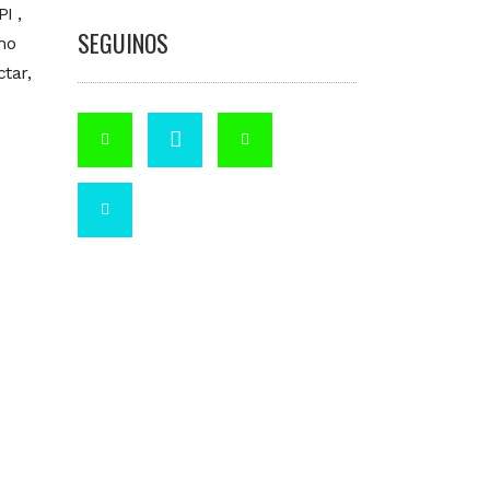
I ,
SEGUINOS
mo
tar,