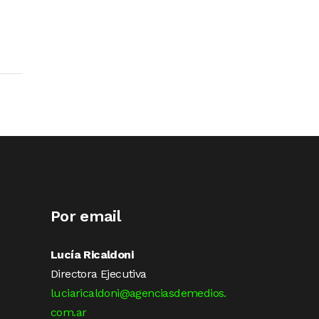
Por email
Lucía Ricaldoni
Directora Ejecutiva
luciaricaldoni@agenciasdemedios.
com.ar