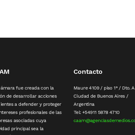
AAM
Contacto
Cámara fue creada con la
Maure 4109 / piso 1° / Dto. A
ón de desarrollar acciones
Ciudad de Buenos Aires /
ientes a defender y proteger
Argentina
intereses profesionales de las
Tel: +54911 5878 4710
resas asociadas cuya
caam@agenciasdemedios.c
vidad principal sea la