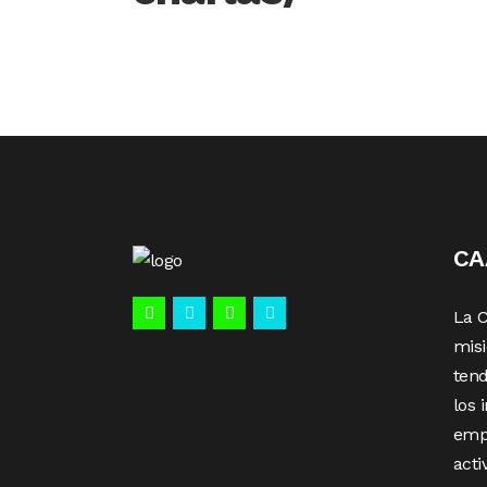
C
La 
misi
tend
los 
emp
acti