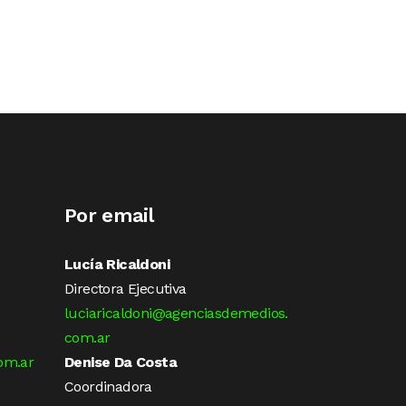
Por email
Lucía Ricaldoni
Directora Ejecutiva
luciaricaldoni@agenciasdemedios.
com.ar
om.ar
Denise Da Costa
Coordinadora