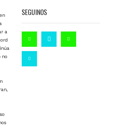
SEGUINOS
den
a
ar a
cord
tinúa
o no
un
ran,
so
nos